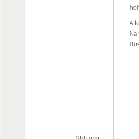
hoh
All
Näh
Bus
Stiftung